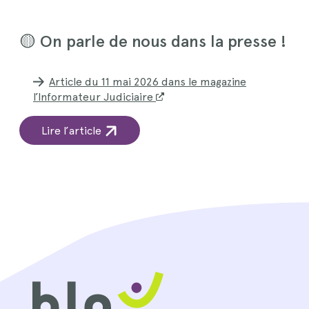
🟡 On parle de nous dans la presse !
Article du 11 mai 2026 dans le magazine
l’Informateur Judiciaire
Nouvelle fenêtre
N
Lire l’article
o
u
v
e
l
l
e
f
e
n
ê
t
r
e