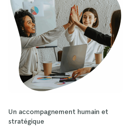
t
t
r
r
e
e
Un accompagnement humain et
stratégique