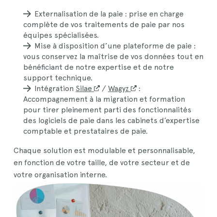
Externalisation de la paie : prise en charge
complète de vos traitements de paie par nos
équipes spécialisées.
Mise à disposition d’une plateforme de paie :
vous conservez la maîtrise de vos données tout en
bénéficiant de notre expertise et de notre
support technique.
Intégration
Silae
N
/
W
agyz
N
:
Accompagnement à la migration et formation
o
o
pour tirer pleinement parti des fonctionnalités
u
u
des logiciels de paie dans les cabinets d’expertise
v
v
comptable et prestataires de paie.
e
e
l
l
Chaque solution est modulable et personnalisable,
l
l
en fonction de votre taille, de votre secteur et de
e
e
votre organisation interne.
f
f
e
e
n
n
ê
ê