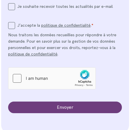
Je souhaite recevoir toutes les actualités par e-mail.
J’accepte la
politique de confidentialité
.
*
Nous traitons les données recueillies pour répondre à votre
demande. Pour en savoir plus sur la gestion de vos données
personnelles et pour exercer vos droits, reportez-vous à la
politique de confidentialité
.
h
C
a
p
t
c
h
a
*