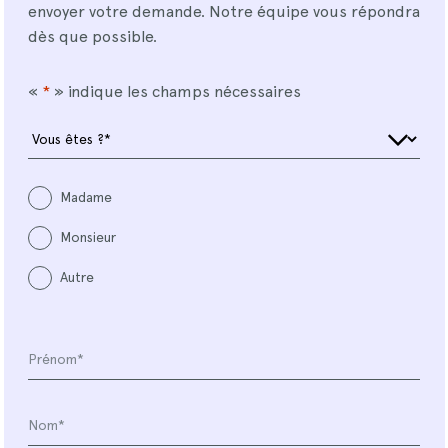
envoyer votre demande. Notre équipe vous répondra
dès que possible.
«
*
» indique les champs nécessaires
V
o
u
s
Madame
ê
Monsieur
t
e
Autre
s
?
*
P
*
r
é
n
N
o
o