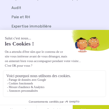
Audit
Paie et RH
Expertise immobilière
Nos outils
Pennylane
Silae et Wagyz
Plan du site
Mentions légales
Politique de confidentialité
Nouvelle f