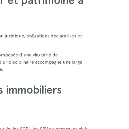
r et patrimoine à
n juridique, obligations déclaratives et
composée d’une vingtaine de
pluridisciplinaire accompagne une large
e.
s immobiliers
lle, les SCPI, les SPV ou encore les club