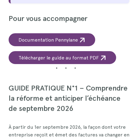
Pour vous accompagner
N
Documentation Pennylane
o
u
v
N
Télécharger le guide au format PDF
e
o
l
u
l
v
e
e
l
f
GUIDE PRATIQUE N°1 – Comprendre
l
e
e
n
la réforme et anticiper l’échéance
ê
f
t
e
de septembre 2026
r
n
e
ê
t
r
À partir du 1er septembre 2026, la façon dont votre
e
entreprise reçoit et émet des factures va changer en