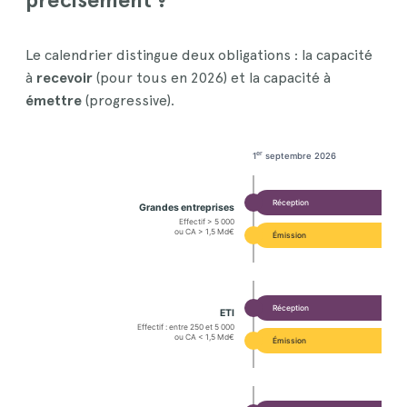
Le calendrier distingue deux obligations : la capacité
à
recevoir
(pour tous en 2026) et la capacité à
émettre
(progressive).
er
1
septembre 2026
Réception
Grandes entreprises
Effectif > 5 000
ou CA > 1,5 Md€
Émission
Réception
ETI
Effectif : entre 250 et 5 000
ou CA < 1,5 Md€
Émission