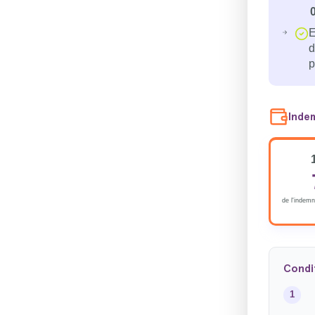
E
d
p
Inde
de l'indemn
Condit
1