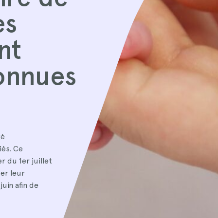
es
nt
onnues
gé
iés. Ce
 du 1er juillet
er leur
uin afin de