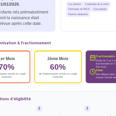
01/01/2026
.
Les parents
Conjoint(e) de la mère
Partenaire de PACS
Concubin(e)
nfants nés prématurément
Parents adoptants
ont la naissance était
révue après cette date.
mnisation & Fractionnement
Fractionnable
1er Mois
2ème Mois
Durée de 1 ou 2 m
fractionnable en 2
70%
60%
d'un mois.
Délai
isation versée en congé
de l'indemnisation versée en congé
Doit débuter dans 
maternité
maternité
suivant l'arrivée de
ions d'éligibilité
2
3