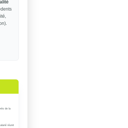
alité
édents
ité,
on).
rès de la
alarié réunit