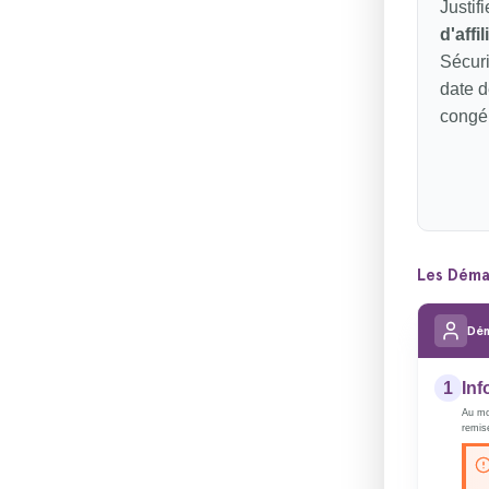
Justif
d'affil
Sécuri
date d
congé
Les Déma
Dém
1
Inf
Au m
remis